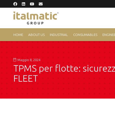
HOME
ABOUT US
INDUSTRIAL
CONSUMABLES
ENGINEE
Maggio 8, 2024
TPMS per flotte: sicurez
FLEET