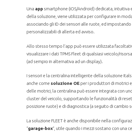
Una
app
smartphone (iOS/Android) dedicata, intuitiva e g
della soluzione, viene utilizzata per configurare in moda
associando gli ID dei sensori alle ruote, ed impostando
personalizzabili di allerta ed avviso.
Allo stesso tempo l’app può essere utilizzata facoltat
visualizzare i dati TPMS Fleet di qualsiasi veicolo/risors
(ad sempio in alternativa ad un display).
I sensori e la centralina intelligente della soluzione Ita
anche come
soluzione OE
per i produttori di motrici e
delle motrici, la centralina può essere integrata con un
cluster del veicolo, supportando le funzionalità di re
posizione ruote) e di diagnostica (a seguito di cambio s
La soluzione FLEET è anche disponibile nella configur
“
garage-box
“, utile quando i mezzi sostano con una ce