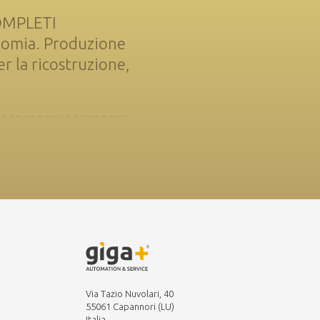
COMPLETI
nomia. Produzione
 la ricostruzione,
Via Tazio Nuvolari, 40
55061 Capannori (LU)
Italia