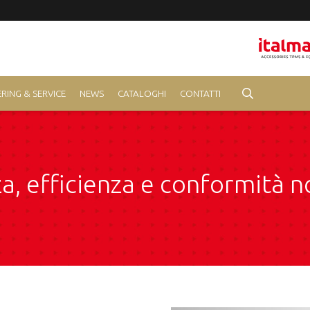
RING & SERVICE
NEWS
CATALOGHI
CONTATTI
za, efficienza e conformità 