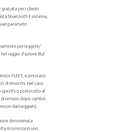
ratuita per i clienti
lità bluetooth il sistema,
 vari parametri
ivamente per leggere/
a nel raggio d’azione BLE
lsensor FLEET, si prestano
/o di rimorchi. Nel caso
o specifico protocollo al
set (esempio dopo cambio
ensori danneggiati).
azione denominata
rta ricorrenza in uno