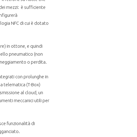
ei mezzi: è sufficiente
onfigurerà
ogia NFC di cui è dotato
e) in ottone, e quindi
 dello pneumatico (non
anneggiamento o perdita.
integrati con prolunghe in
la telematica (T-Box)
smissione al cloud, un
umenti meccanici utili per
sce funzionalità di
gganciato.