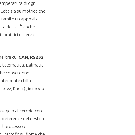
 temperatura di ogni
llata sia su motrice che
 tramite un’apposita
ella flotta. È anche
ornitrici di servizi
e, tra cui
CAN
,
RS232
,
e telematica. Italmatic
 che consentono
ndentemente dalla
aldex, Knorr) , in modo
ssaggio al cerchio con
e preferenze del gestore
 il processo di
il retrofit su flotte che