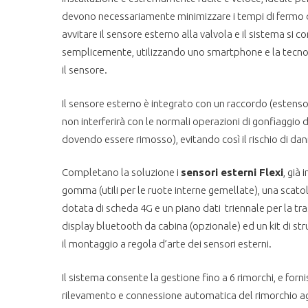
devono necessariamente minimizzare i tempi di fermo d
avvitare il sensore esterno alla valvola e il sistema si c
semplicemente, utilizzando uno smartphone e la tecnol
il sensore.
Il sensore esterno è integrato con un raccordo (estensor
non interferirà con le normali operazioni di gonfiaggio
dovendo essere rimosso), evitando così il rischio di d
Completano la soluzione i
sensori esterni Flexi
, già 
gomma (utili per le ruote interne gemellate), una scato
dotata di scheda 4G e un piano dati triennale per la tra
display bluetooth da cabina (opzionale) ed un kit di str
il montaggio a regola d’arte dei sensori esterni.
Il sistema consente la gestione fino a 6 rimorchi, e forni
rilevamento e connessione automatica del rimorchio a