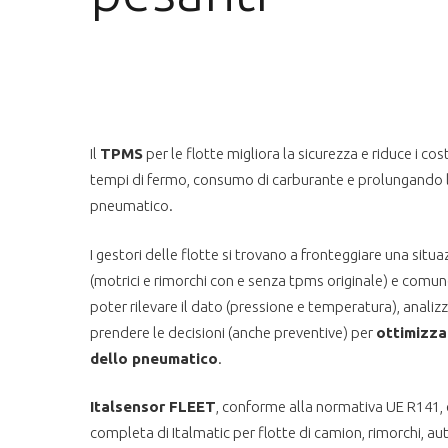
Il
TPMS
per le flotte migliora la sicurezza e riduce i cos
tempi di fermo, consumo di carburante e prolungando l
pneumatico.
I gestori delle flotte si trovano a fronteggiare una si
(motrici e rimorchi con e senza tpms originale) e comun
poter rilevare il dato (pressione e temperatura), anali
prendere le decisioni (anche preventive) per
ottimizza
dello pneumatico
.
Italsensor FLEET
, conforme alla normativa UE R141, 
completa di Italmatic per flotte di camion, rimorchi, a