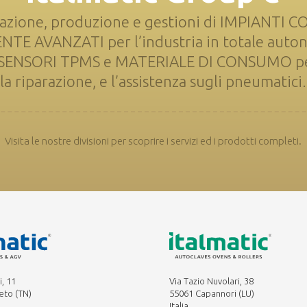
azione, produzione e gestioni di IMPIANTI 
 AVANZATI per l’industria in totale auto
i SENSORI TPMS e MATERIALE DI CONSUMO per
la riparazione, e l’assistenza sugli pneumatici.
Visita le nostre divisioni per scoprire i servizi ed i prodotti completi.
i, 11
Via Tazio Nuvolari, 38
eto (TN)
55061 Capannori (LU)
Italia