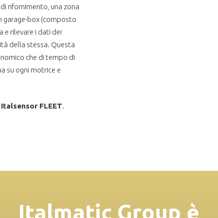
di rifornimento, una zona
otem garage-box (composto
e rilevare i dati dei
ità della stessa. Questa
onomico che di tempo di
ina su ogni motrice e
u Italsensor FLEET
.
Italmatic Group è