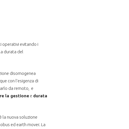
ti operativi evitando i
a durata del
tuazione disomogenea
que con l’esigenza di
zzarlo da remoto, e
re la gestione
e
durata
è la nuova soluzione
utobus ed earth mover. La