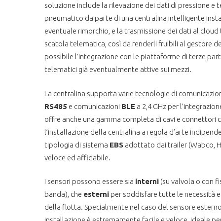
soluzione include la rilevazione dei dati di pressione e
pneumatico da parte di una centralina intelligente insta
eventuale rimorchio, e la trasmissione dei dati al cloud
scatola telematica, così da renderli fruibili al gestore d
possibile l’integrazione con le piattaforme di terze parti f
telematici già eventualmente attive sui mezzi.
La centralina supporta varie tecnologie di comunicazion
RS485
e comunicazioni
BLE
a 2,4 GHz per l’integrazion
offre anche una gamma completa di cavi e connettori
l’installazione della centralina a regola d’arte indipe
tipologia di sistema
EBS
adottato dai trailer (Wabco, H
veloce ed affidabile.
I sensori possono essere sia
interni
(su valvola o con fi
banda), che
esterni
per soddisfare tutte le necessità 
della flotta. Specialmente nel caso del sensore esterno
installazione è estremamente facile e veloce, ideale per 