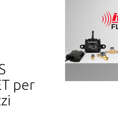
S
ET per
zi