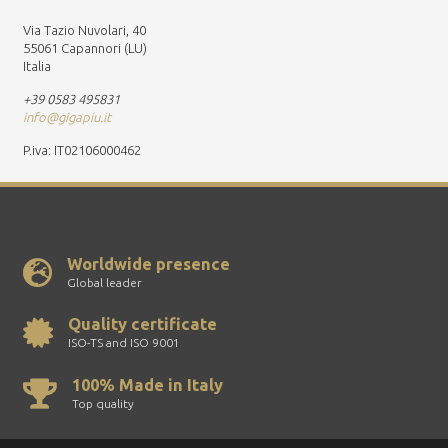
Via Tazio Nuvolari, 40
55061 Capannori (LU)
Italia
+39 0583 495831
info@gigapiu.it
P.iva: IT02106000462
Worldwide presence
Global leader
Quality certificate
ISO-TS and ISO 9001
100% Made in Italy
Top quality