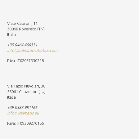
Viale Caproni, 11
38068 Rovereto (TN)
Italia
+39 0464 466331
info@italmaticrobotics.com
P.iva: IT02037330228
Via Tazio Nuvolari, 38
55061 Capannori (LU)
Italia
+39 0583 981166
info@italmatic.eu
P.iva: IT09309270156