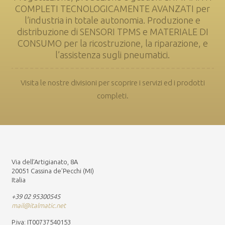
COMPLETI TECNOLOGICAMENTE AVANZATI per
l’industria in totale autonomia. Produzione e
distribuzione di SENSORI TPMS e MATERIALE DI
CONSUMO per la ricostruzione, la riparazione, e
l’assistenza sugli pneumatici.
Visita le nostre divisioni per scoprire i servizi ed i prodotti
completi.
Via dell’Artigianato, 8A
20051 Cassina de’Pecchi (MI)
Italia
+39 02 95300545
mail@italmatic.net
P.iva: IT00737540153